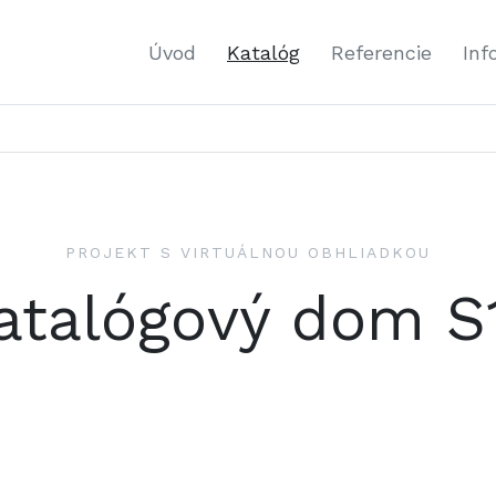
Úvod
Katalóg
Referencie
Inf
PROJEKT S VIRTUÁLNOU OBHLIADKOU
atalógový dom S