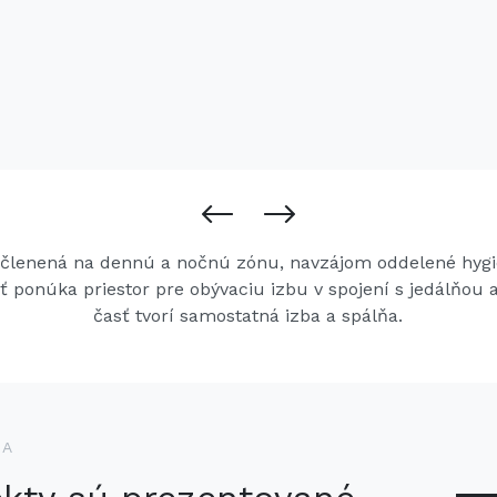
 členená na dennú a nočnú zónu, navzájom oddelené hyg
ť ponúka priestor pre obývaciu izbu v spojení s jedálňou
časť tvorí samostatná izba a spálňa.
KA