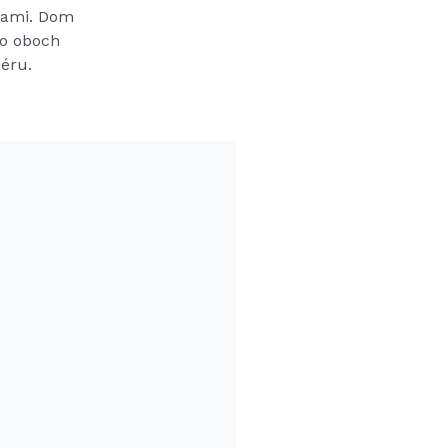
rami. Dom
po oboch
éru.