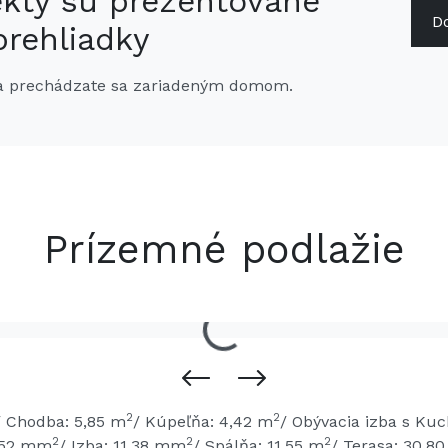
ekty sú prezentované
D
rehliadky
e a prechádzate sa zariadeným domom.
Prízemné podlažie
2
2
/ Chodba: 5,85 m
/ Kúpeľňa: 4,42 m
/ Obývacia izba s Ku
2
2
2
,52 mm
/ Izba: 11,38 mm
/ Spálňa: 11,55 m
/ Terasa: 30,8