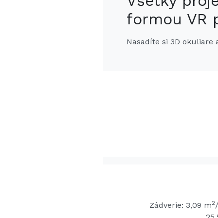
Všetky proj
formou VR p
Nasadíte si 3D okuliar
2
Zádverie: 3,09 m
25