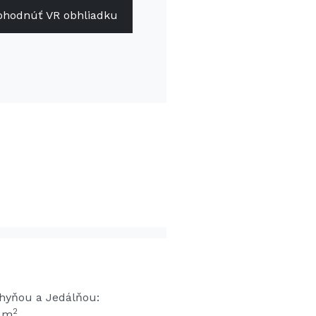
ohodnúť VR obhliadku
chyňou a Jedálňou:
2
0 m