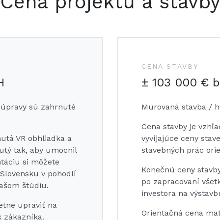
Cena projektu a stavb
CENA STAVBY
H
± 103 000 € 
 úpravy sú zahrnuté
Murovaná stavba / 
Cena stavby je vzhľ
nutá VR obhliadka a
vyvíjajúce ceny stav
nutý tak, aby umocnil
stavebných prác ori
táciu si môžete
Konečnú ceny stavby
Slovensku v pohodlí
po zapracovaní všet
ašom štúdiu.
investora na výstavb
etne upraviť na
Orientačná cena mat
k zákazníka.