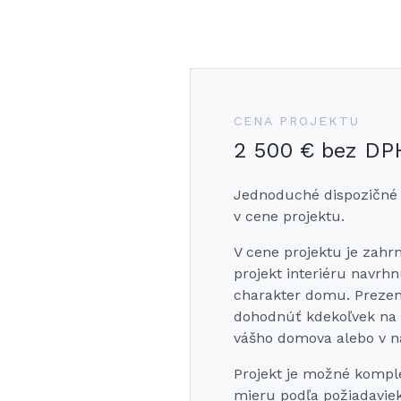
CENA PROJEKTU
2 500 € bez DP
Jednoduché dispozičné
v cene projektu.
V cene projektu je zahr
projekt interiéru navrh
charakter domu. Prezen
dohodnúť kdekoľvek na 
vášho domova alebo v n
Projekt je možné kompl
mieru podľa požiadavie