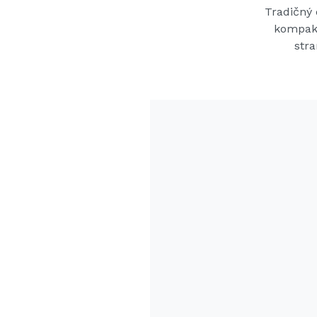
Tradičný
kompakt
str