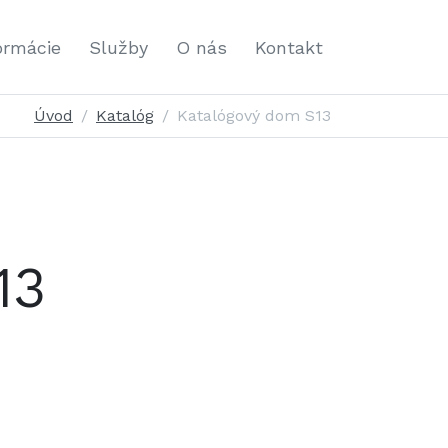
ormácie
Služby
O nás
Kontakt
Úvod
Katalóg
Katalógový dom S13
13