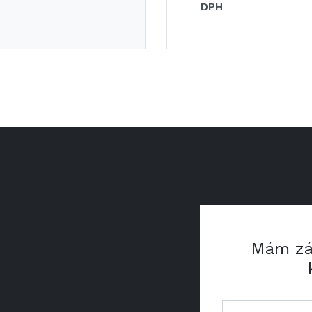
DPH
Mám zá