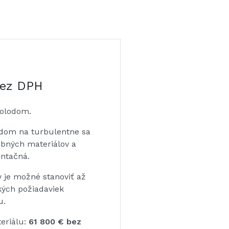
y
bez DPH
holodom.
adom na turbulentne sa
ebných materiálov a
entačná.
 je možné stanoviť až
kých požiadaviek
u.
eriálu:
61 800 € bez