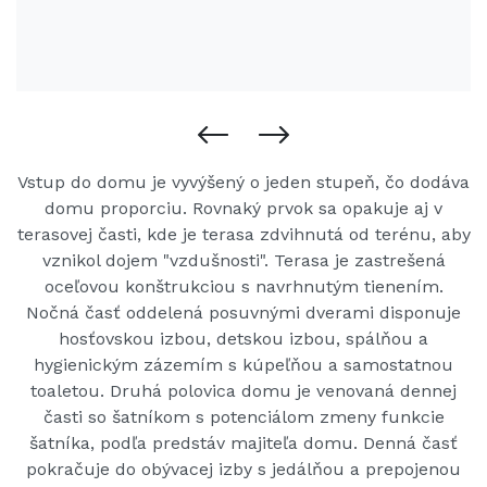
Vstup do domu je vyvýšený o jeden stupeň, čo dodáva
domu proporciu. Rovnaký prvok sa opakuje aj v
terasovej časti, kde je terasa zdvihnutá od terénu, aby
vznikol dojem "vzdušnosti". Terasa je zastrešená
oceľovou konštrukciou s navrhnutým tienením.
Nočná časť oddelená posuvnými dverami disponuje
hosťovskou izbou, detskou izbou, spálňou a
hygienickým zázemím s kúpeľňou a samostatnou
toaletou. Druhá polovica domu je venovaná dennej
časti so šatníkom s potenciálom zmeny funkcie
šatníka, podľa predstáv majiteľa domu. Denná časť
pokračuje do obývacej izby s jedálňou a prepojenou