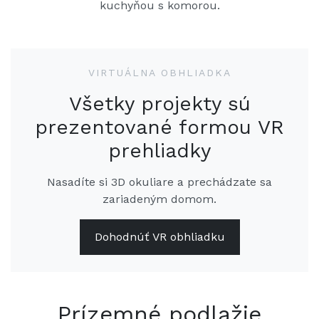
kuchyňou s komorou.
VIRTUÁLNA OBHLIADKA
Všetky projekty sú
prezentované formou VR
prehliadky
Nasadíte si 3D okuliare a prechádzate sa
zariadeným domom.
Dohodnúť VR obhliadku
Prízemné podlažie