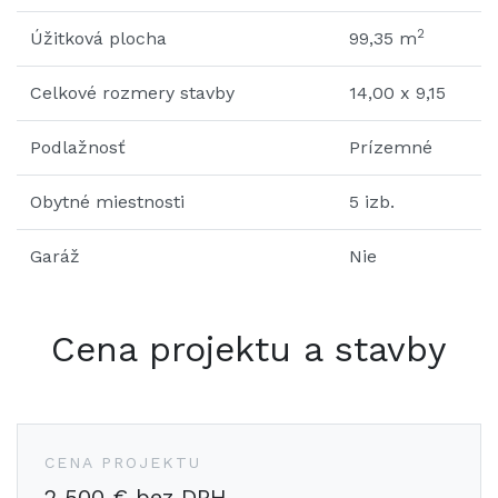
2
Úžitková plocha
99,35 m
Celkové rozmery stavby
14,00 x 9,15
Podlažnosť
Prízemné
Obytné miestnosti
5 izb.
Garáž
Nie
Cena projektu a stavby
CENA PROJEKTU
2 500 € bez DPH