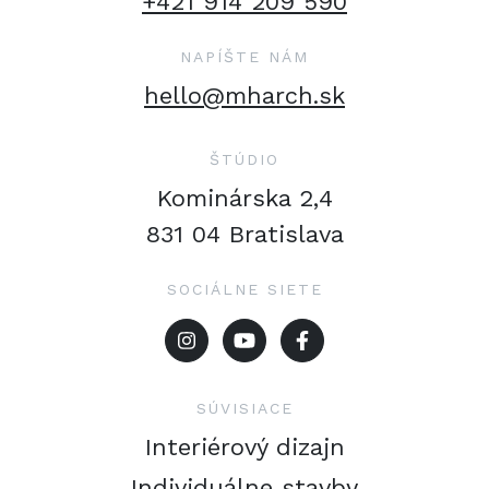
+421 914 209 590
NAPÍŠTE NÁM
hello@mharch.sk
ŠTÚDIO
Kominárska 2,4
831 04 Bratislava
SOCIÁLNE SIETE
SÚVISIACE
Interiérový dizajn
Individuálne stavby