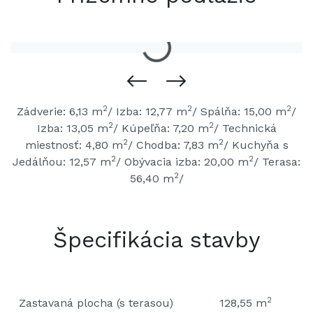
2
2
2
Zádverie: 6,13 m
/ Izba: 12,77 m
/ Spálňa: 15,00 m
/
2
2
Izba: 13,05 m
/ Kúpeľňa: 7,20 m
/ Technická
2
2
miestnosť: 4,80 m
/ Chodba: 7,83 m
/ Kuchyňa s
2
2
Jedálňou: 12,57 m
/ Obývacia izba: 20,00 m
/ Terasa:
2
56,40 m
/
Špecifikácia stavby
2
Zastavaná plocha (s terasou)
128,55 m