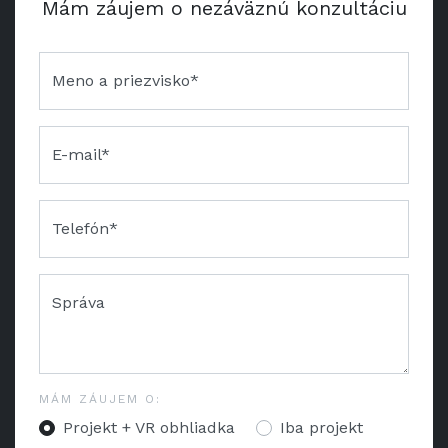
Mám záujem o nezáväznú konzultáciu
Meno a priezvisko*
E-mail*
Telefón*
Správa
MÁM ZÁUJEM O:
Projekt + VR obhliadka
Iba projekt