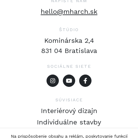
NAPÍŠTE NÁM
hello@mharch.sk
ŠTÚDIO
Kominárska 2,4
831 04 Bratislava
SOCIÁLNE SIETE
SÚVISIACE
Interiérový dizajn
Individuálne stavby
Energetické certifikáty
Na prispôsobenie obsahu a reklám, poskytovanie funkcií