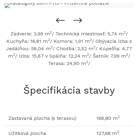
2
2
Zádverie: 3,99 m
/ Technická miestnosť: 5,74 m
/
2
2
Kuchyňa: 16,81 m
/ Komora: 1,91 m
/ Obývacia izba s
2
2
Jedálňou: 56,04 m
/ Chodba: 2,52 m
/ Kúpeľňa: 4,77
2
2
2
m
/ Izba: 15,67 v Spálňa: 12,24 m
/ Šatník: 7,99 m
/
2
Terasa: 24,90 m
/
Špecifikácia stavby
2
Zastavaná plocha (s terasou)
166,80 m
2
Úžitková plocha
127,68 m