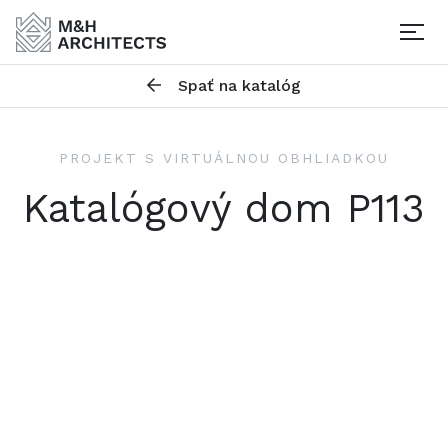
Togg
Spať na katalóg
PROJEKT S VIRTUÁLNOU OBHLIADKOU
Katalógový dom P113